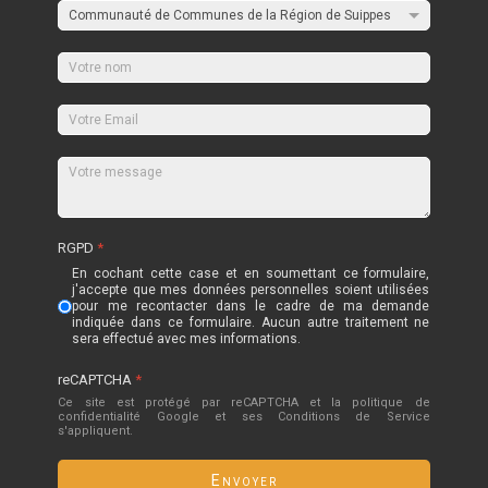
RGPD
*
En cochant cette case et en soumettant ce formulaire,
j'accepte que mes données personnelles soient utilisées
pour me recontacter dans le cadre de ma demande
indiquée dans ce formulaire. Aucun autre traitement ne
sera effectué avec mes informations.
reCAPTCHA
*
Ce site est protégé par reCAPTCHA et la politique de
confidentialité
Google
et
ses Conditions de Service
s'appliquent.
Envoyer