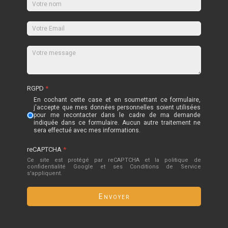
RGPD
*
En cochant cette case et en soumettant ce formulaire,
j'accepte que mes données personnelles soient utilisées
pour me recontacter dans le cadre de ma demande
indiquée dans ce formulaire. Aucun autre traitement ne
sera effectué avec mes informations.
reCAPTCHA
*
Ce site est protégé par reCAPTCHA et la politique de
confidentialité
Google
et
ses Conditions de Service
s'appliquent.
Envoyer