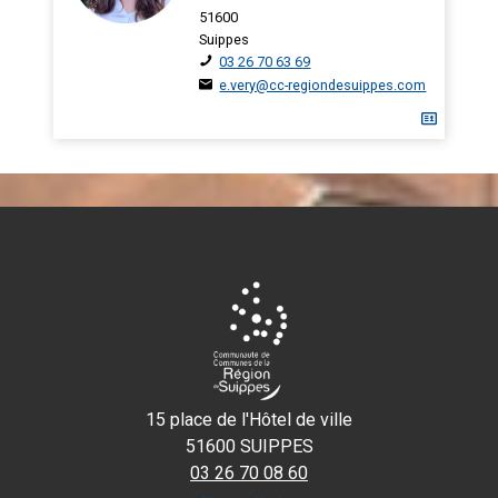
51600
Suippes
03 26 70 63 69
e.very@cc-regiondesuippes.com
15 place de l'Hôtel de ville
51600 SUIPPES
03 26 70 08 60