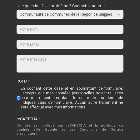
Une question ? Un problème ? Contactez-nous :
*
RGPD
*
En cochant cette case et en soumettant ce formulaire,
j'accepte que mes données personnelles soient utilisées
pour me recontacter dans le cadre de ma demande
indiquée dans ce formulaire. Aucun autre traitement ne
sera effectué avec mes informations.
reCAPTCHA
*
Ce site est protégé par reCAPTCHA et la politique de
confidentialité
Google
et
ses Conditions de Service
s'appliquent.