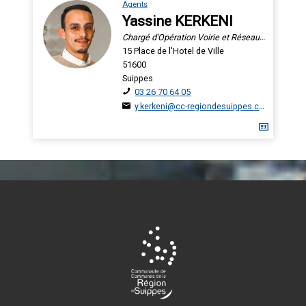
Agents
Yassine KERKENI
Chargé d'Opération Voirie et Réseaux Divers
15 Place de l'Hotel de Ville
51600
Suippes
03 26 70 64 05
y.kerkeni@cc-regiondesuippes.com