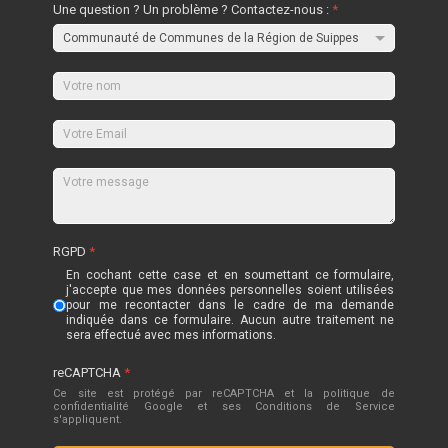
Une question ? Un problème ? Contactez-nous :
*
RGPD
*
En cochant cette case et en soumettant ce formulaire,
j'accepte que mes données personnelles soient utilisées
pour me recontacter dans le cadre de ma demande
indiquée dans ce formulaire. Aucun autre traitement ne
sera effectué avec mes informations.
reCAPTCHA
*
Ce site est protégé par reCAPTCHA et la politique de
confidentialité
Google
et
ses Conditions de Service
s'appliquent.