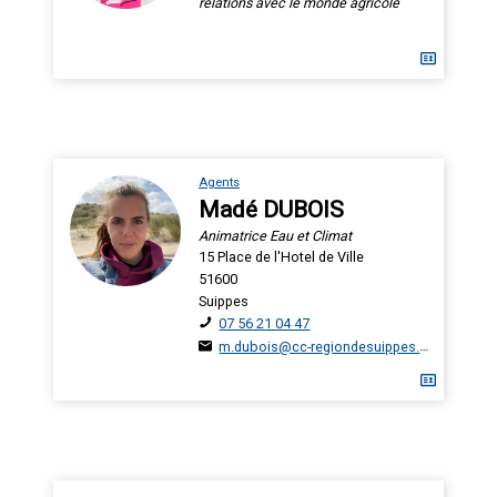
relations avec le monde agricole
Agents
Madé DUBOIS
Animatrice Eau et Climat
15 Place de l'Hotel de Ville
51600
Suippes
07 56 21 04 47
m.dubois@cc-regiondesuippes.com