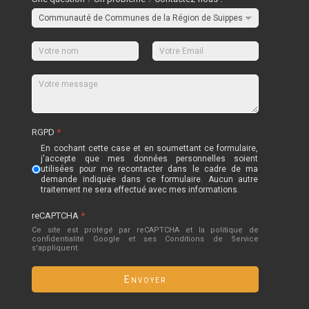
RGPD
*
En cochant cette case et en soumettant ce formulaire,
j'accepte que mes données personnelles soient
utilisées pour me recontacter dans le cadre de ma
demande indiquée dans ce formulaire. Aucun autre
traitement ne sera effectué avec mes informations.
reCAPTCHA
*
Ce site est protégé par reCAPTCHA et la politique de
confidentialité
Google
et
ses Conditions de Service
s'appliquent.
Envoyer