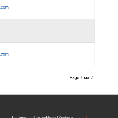
s.com
s.com
Page 1 sur 2
Une question ? Un problème ? Contactez-nous :
*