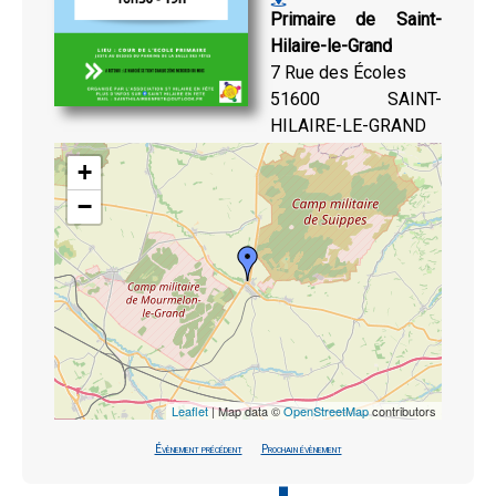
Primaire de Saint-
Hilaire-le-Grand
7 Rue des Écoles
51600 SAINT-
HILAIRE-LE-GRAND
+
−
Leaflet
| Map data ©
OpenStreetMap
contributors
Évènement précédent
Prochain évènement