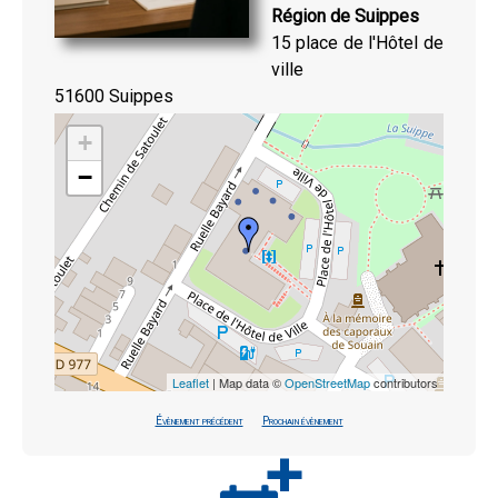
Région de Suippes
15 place de l'Hôtel de
ville
51600 Suippes
+
−
Leaflet
| Map data ©
OpenStreetMap
contributors
Évènement précédent
Prochain évènement