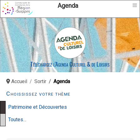
≡
Agenda
Téléchargez l'Agenda Culturel & de Loisirs
Accueil
Sortir
Agenda
Choississez votre thème
Patrimoine et Découvertes
Toutes…