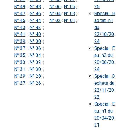
N° 49
;
N° 48
;
N° 06
;
N° 05
;
26
N° 47
;
N° 46
;
N° 04
;
N° 03
;
Special_H
N° 45
;
N° 44
;
N° 02
;
N° 01
;
abitat_n1
N° 43
;
N° 42
;
du
N° 41
;
N° 40
;
22/10/20
N° 39
;
N° 38
;
24
N° 37
;
N° 36
;
Special_E
N° 35
;
N° 34
;
au_n2 du
N° 33
;
N° 32
;
20/06/20
N° 31
;
N° 30
;
24
N° 29
;
N° 28
;
Special_D
N° 27
;
N° 26
;
echets du
22/11/20
22
Special_E
au_n1 du
20/04/20
21