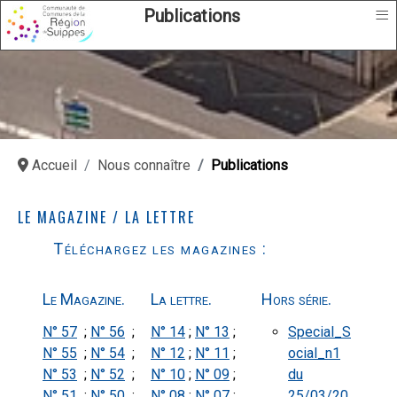
≡
Publications
Accueil
Nous connaître
Publications
LE MAGAZINE / LA LETTRE
Téléchargez les magazines :
Le Magazine.
La lettre.
Hors série.
N° 57
;
N° 56
;
N° 14
;
N° 13
;
Special_S
N° 55
;
N° 54
;
N° 12
;
N° 11
;
ocial_n1
N° 53
;
N° 52
;
N° 10
;
N° 09
;
du
N° 51
;
N° 50
;
N° 08
;
N° 07
;
25/03/20