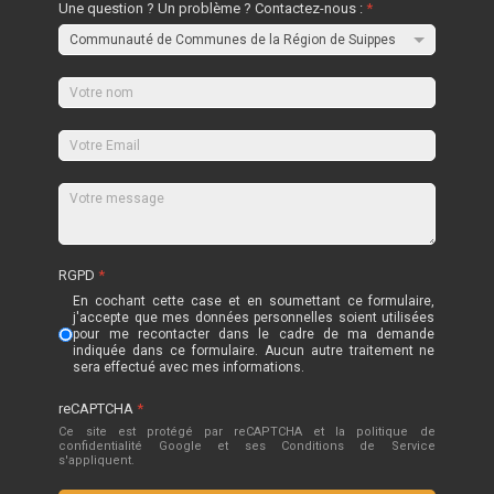
Une question ? Un problème ? Contactez-nous :
*
RGPD
*
En cochant cette case et en soumettant ce formulaire,
j'accepte que mes données personnelles soient utilisées
pour me recontacter dans le cadre de ma demande
indiquée dans ce formulaire. Aucun autre traitement ne
sera effectué avec mes informations.
reCAPTCHA
*
Ce site est protégé par reCAPTCHA et la politique de
confidentialité
Google
et
ses Conditions de Service
s'appliquent.