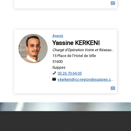
Agents
Yassine KERKENI
Chargé d'Opération Voirie et Réseaux Divers
15 Place de l'Hotel de Ville
51600
Suippes
03 26 70 64 05
y.kerkeni@cc-regiondesuippes.com