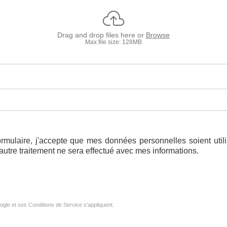
Drag and drop files here or
Browse
Max file size: 128MB
ormulaire, j'accepte que mes données personnelles soient uti
tre traitement ne sera effectué avec mes informations.
ogle
et
ses Conditions de Service
s'appliquent.