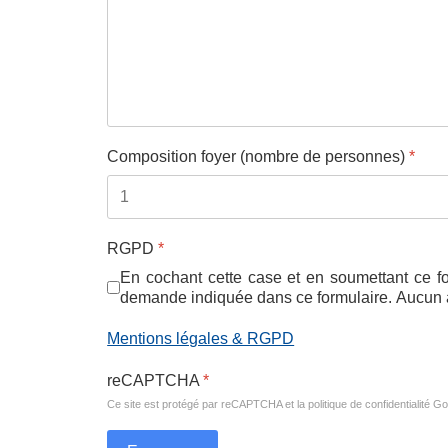
Composition foyer (nombre de personnes)
*
RGPD
*
En cochant cette case et en soumettant ce f
demande indiquée dans ce formulaire. Aucun au
Mentions légales & RGPD
reCAPTCHA
*
Ce site est protégé par reCAPTCHA et la politique de confidentialité
Go