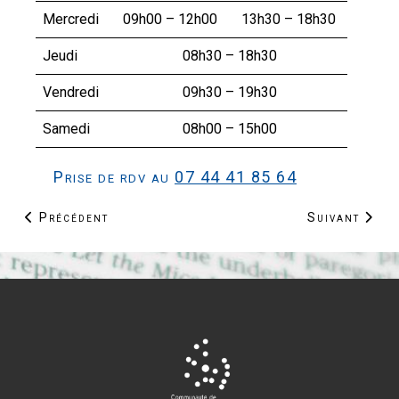
Mercredi
09h00 – 12h00
13h30 – 18h30
Jeudi
08h30 – 18h30
Vendredi
09h30 – 19h30
Samedi
08h00 – 15h00
Prise de rdv au
07 44 41 85 64
Article précédent : Un nouveau fleuriste s'installe à 
Article suiva
Précédent
Suivant