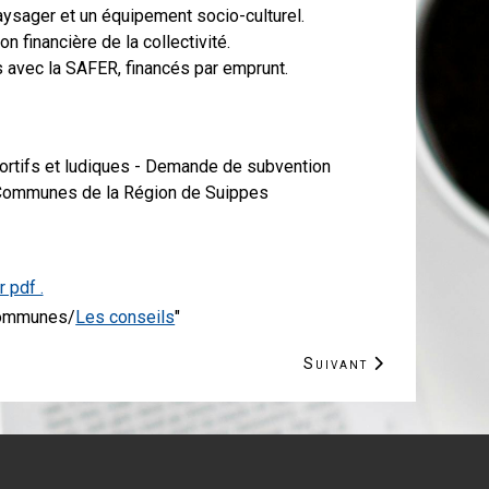
aysager et un équipement socio-culturel.
n financière de la collectivité.
 avec la SAFER, financés par emprunt.
ortifs et ludiques - Demande de subvention
e Communes de la Région de Suippes
r pdf .
 Communes/
Les conseils
"
Article suivant : Fête
Suivant