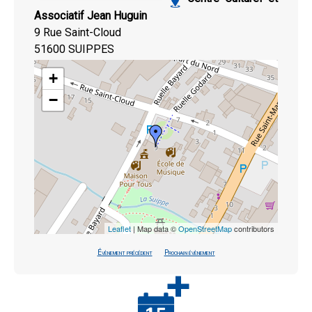
Associatif Jean Huguin
9 Rue Saint-Cloud
51600 SUIPPES
+
−
Leaflet
| Map data ©
OpenStreetMap
contributors
Évènement précédent
Prochain évènement