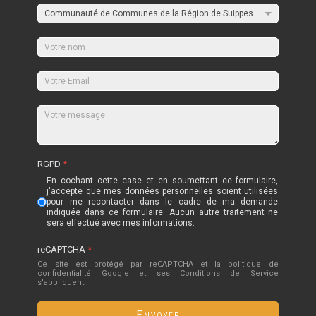
RGPD
*
En cochant cette case et en soumettant ce formulaire,
j'accepte que mes données personnelles soient utilisées
pour me recontacter dans le cadre de ma demande
indiquée dans ce formulaire. Aucun autre traitement ne
sera effectué avec mes informations.
reCAPTCHA
*
Ce site est protégé par reCAPTCHA et la politique de
confidentialité
Google
et
ses Conditions de Service
s'appliquent.
Envoyer