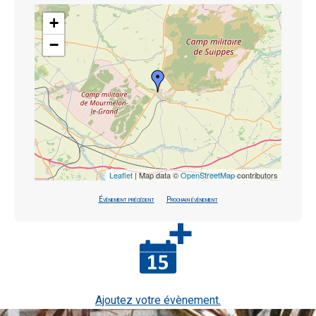
+
−
Leaflet
| Map data ©
OpenStreetMap
contributors
Évènement précédent
Prochain évènement
Ajoutez votre évènement.