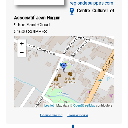
regiondesuippes.com
Centre Culturel et
Associatif Jean Huguin
9 Rue Saint-Cloud
51600 SUIPPES
+
−
Leaflet
| Map data ©
OpenStreetMap
contributors
Évènement précédent
Prochain évènement