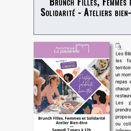
Brunch Filles, Femmes 
Solidarité - Ateliers bien
Les Bibl
les f
territo
un mome
repas 
chacu
restaure
Les pa
prendr
proposa
ou coll
Infinim