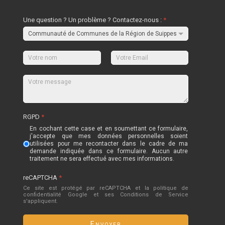
Une question ? Un problème ? Contactez-nous :
*
RGPD
*
En cochant cette case et en soumettant ce formulaire,
j'accepte que mes données personnelles soient
utilisées pour me recontacter dans le cadre de ma
demande indiquée dans ce formulaire. Aucun autre
traitement ne sera effectué avec mes informations.
reCAPTCHA
*
Ce site est protégé par reCAPTCHA et la politique de
confidentialité
Google
et
ses Conditions de Service
s'appliquent.
Envoyer