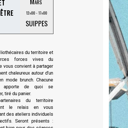
et
Mars
-être
12h00 - 17h00
SUIPPES
iothécaires du territoire et
orces forces vives du
ire vous convient à partager
nt chaleureux autour d’un
en mode brunch. Chacune
n apporte de quoi se
r, tiré du panier.
rtenaires du territoire
ont le relais en vous
nt des ateliers individuels
ectifs. Seront présents :
ent bien pour des séances