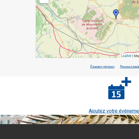
Leaflet
| Ma
Évènement précédent
Prochain évènem
Ajoutez votre évèneme