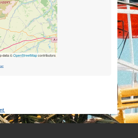
p data ©
OpenStreetMap
contributors
ent
nt.