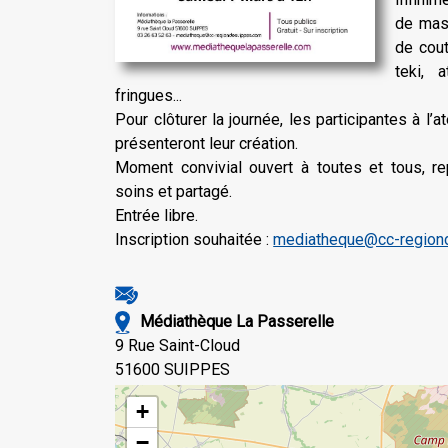
de mass
de cout
teki, a
fringues...
Pour clôturer la journée, les participantes à l’at
présenteront leur création.
Moment convivial ouvert à toutes et tous, r
soins et partagé.
Entrée libre.
Inscription souhaitée :
mediatheque@cc-region
Médiathèque La Passerelle
9 Rue Saint-Cloud
51600 SUIPPES
+
−