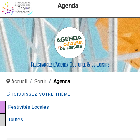
≡
Agenda
Téléchargez l'Agenda Culturel & de Loisirs
Accueil
Sortir
Agenda
Choississez votre thème
Festivités Locales
Toutes…