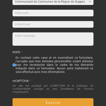
RGPD
*
En cochant cette case et en soumettant ce formulaire,
j'accepte que mes données personnelles soient utilisées
pour me recontacter dans le cadre de ma demande
indiquée dans ce formulaire. Aucun autre traitement ne
sera effectué avec mes informations.
reCAPTCHA
*
Ce site est protégé par reCAPTCHA et la politique de
confidentialité
Google
et
ses Conditions de Service
s'appliquent.
Envoyer