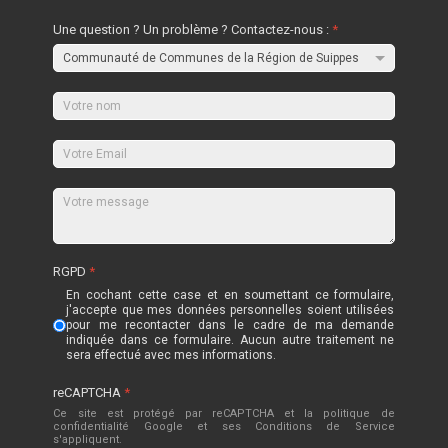
Une question ? Un problème ? Contactez-nous :
*
RGPD
*
En cochant cette case et en soumettant ce formulaire,
j'accepte que mes données personnelles soient utilisées
pour me recontacter dans le cadre de ma demande
indiquée dans ce formulaire. Aucun autre traitement ne
sera effectué avec mes informations.
reCAPTCHA
*
Ce site est protégé par reCAPTCHA et la politique de
confidentialité
Google
et
ses Conditions de Service
s'appliquent.