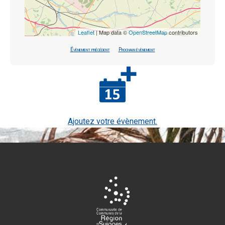
Leaflet
| Map data ©
OpenStreetMap
contributors
Évènement précédent
Prochain évènement
Ajoutez votre évènement.