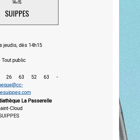
14h15
SUIPPES
s jeudis, dès 14h15
- Tout public
3 26 63 52 63 -
heque@cc-
desuippes.com
iathèque La Passerelle
aint-Cloud
SUIPPES