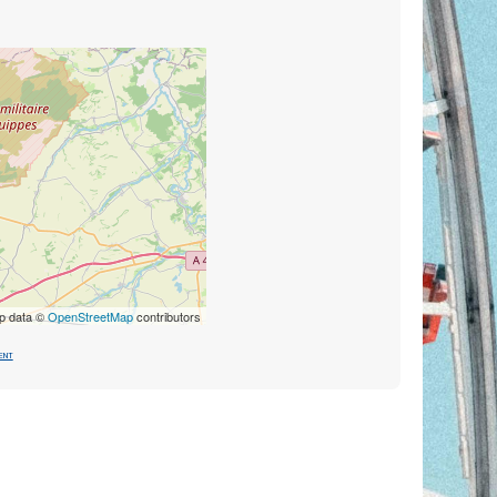
p data ©
OpenStreetMap
contributors
ent