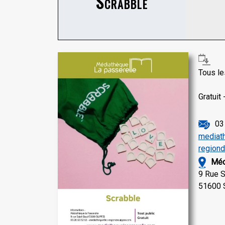
Scrabble
Tous le
Gratuit 
0
mediat
region
Méd
9 Rue S
51600 