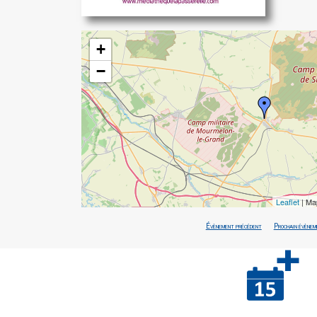
+
−
Leaflet
| Ma
Évènement précédent
Prochain évènem