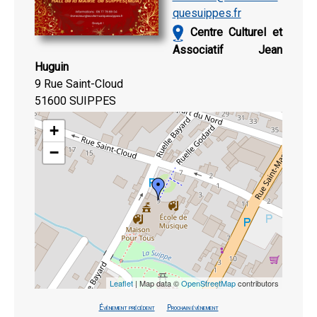
quesuippes.fr
Centre Culturel et
Associatif Jean
Huguin
9 Rue Saint-Cloud
51600 SUIPPES
+
−
Leaflet
| Map data ©
OpenStreetMap
contributors
Évènement précédent
Prochain évènement