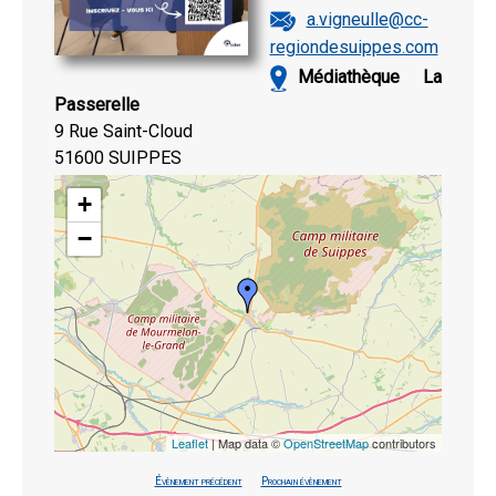
a.vigneulle@cc-
regiondesuippes.com
Médiathèque La
Passerelle
9 Rue Saint-Cloud
51600 SUIPPES
+
−
Leaflet
| Map data ©
OpenStreetMap
contributors
Évènement précédent
Prochain évènement