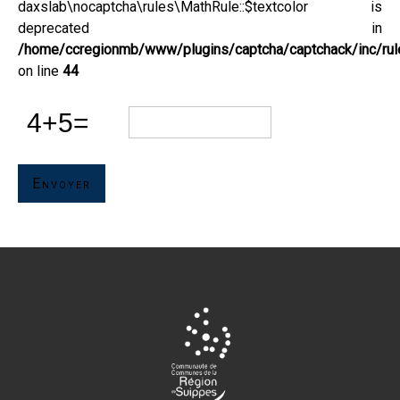
daxslab\nocaptcha\rules\MathRule::$textcolor is
deprecated in
/home/ccregionmb/www/plugins/captcha/captchack/inc/rul
on line
44
Envoyer