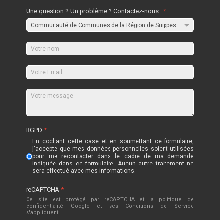
Une question ? Un problème ? Contactez-nous :
*
RGPD
*
En cochant cette case et en soumettant ce formulaire,
j'accepte que mes données personnelles soient utilisées
pour me recontacter dans le cadre de ma demande
indiquée dans ce formulaire. Aucun autre traitement ne
sera effectué avec mes informations.
reCAPTCHA
*
Ce site est protégé par reCAPTCHA et la politique de
confidentialité
Google
et
ses Conditions de Service
s'appliquent.