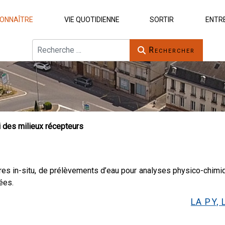
ONNAÎTRE
VIE QUOTIDIENNE
SORTIR
ENTR
Rechercher
Rechercher
i des milieux récepteurs
res in-situ, de prélèvements d’eau pour analyses physico-chim
mées.
LA PY,