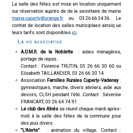
La salle des fêtes est mise en location uniquement
sur réservation auprès de de la secrétaire de mairie
mairie.cuperly@orange.fr
ou 03.26.66.34.36. Le
contrat de location des salles municiplaes ainsiq ue
leurs tarifs sont disponibles
ici
.
La vie associative
A.D.M.R. de la Noblette
: aides ménagères,
portage de repas…
Contact : Florence TRUTIN, 03 26 66 30 60 ou
Elisabeth TAILLANDIER, 03 26 66 30 14.
Association
Familles Rurales Cuperly-Vadenay
:
gymnastiques, marche, divers ateliers, aide aux
devoirs, CLSH pendant l’été…Contact : Séverine
FRANCART, 03 26 64 74 91
Le club des Aînés
se réunit chaque mardi après-
midi à la salle des fêtes de la commune pour
des jeux divers.
"L'Alerte"
: animation du village. Contact :