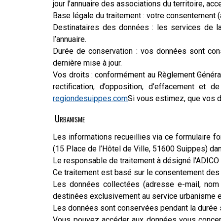
jour l’annuaire des associations du territoire, ac
Base légale du traitement : votre consentement (a
Destinataires des données : les services de l
l’annuaire.
Durée de conservation : vos données sont cons
dernière mise à jour.
Vos droits : conformément au Règlement Général 
rectification, d’opposition, d’effacement et
regiondesuippes.com
Si vous estimez, que vos d
Urbanisme
Les informations recueillies via ce formulaire 
(15 Place de l’Hôtel de Ville, 51600 Suippes) da
Le responsable de traitement à désigné l'ADICO 
Ce traitement est basé sur le consentement de
Les données collectées (adresse e-mail, nom e
destinées exclusivement au service urbanisme e
Les données sont conservées pendant la durée s
Vous pouvez accéder aux données vous concernant,