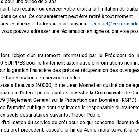
es pour une durée de 2 ans.
 les rectifier ou exercer votre droit à la limitation du traitem
 dans ce cas. Ce consentement peut être retiré à tout moment.
nous contacter à l’adresse mail suivante :
contact@cc-regiond
 vous pouvez adresser une réclamation en ligne ou par voie post
re font l'objet d’un traitement informatisé par le Président
1600 SUIPPES
pour le traitement automatisé d’informations nominat
ur la gestion financière des prêts et récupération des ouvrages
de l'amélioration des services rendus.
sise à Beauvais (60000), 5 rue Jean Monnet en qualité de délég
ne mission d’intérêt public dont est investie la Communauté d
679 (Règlement Général sur la Protection des Données -RGPD) - 
 de l'autorité publique dont est investi le responsable du traitem
 seuls destinataires suivants : Trésor Public
ilisation du service de prêt pour ce qui concerne l'identité de l
n du prêt précédent. Jusqu'à la fin du 4ème mois suivant la rest