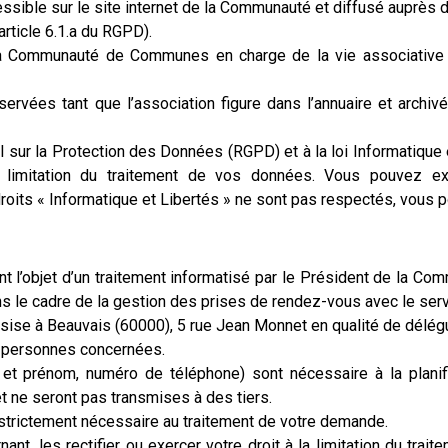
cessible sur le site internet de la Communauté et diffusé auprès d
rticle 6.1.a du RGPD).
a Communauté de Communes en charge de la vie associative et,
ervées tant que l’association figure dans l’annuaire et archi
sur la Protection des Données (RGPD) et à la loi Informatique e
 de limitation du traitement de vos données. Vous pouvez e
roits « Informatique et Libertés » ne sont pas respectés, vous 
font l’objet d’un traitement informatisé par le Président de l
ns le cadre de la gestion des prises de rendez-vous avec le ser
sise à Beauvais (60000), 5 rue Jean Monnet en qualité de délég
s personnes concernées.
t prénom, numéro de téléphone) sont nécessaire à la planifi
t ne seront pas transmises à des tiers.
trictement nécessaire au traitement de votre demande.
 les rectifier ou exercer votre droit à la limitation du traitem