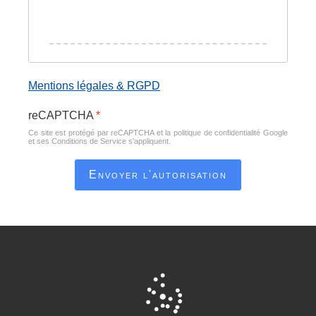
Mentions légales & RGPD
reCAPTCHA
*
Ce site est protégé par reCAPTCHA et la politique de confidentialité
Google
et
ses Conditions de Service
s'appliquent.
Envoyer l'autorisation