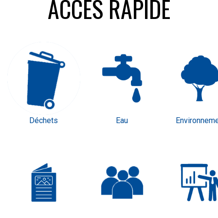
ACCÈS RAPIDE
Déchets
Eau
Environneme