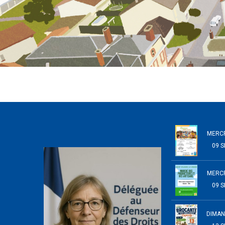
MERC
09 S
MERC
09 S
DIMA