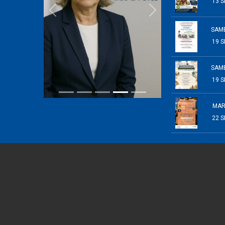
13 S
SAM
19 S
SAM
19 S
MAR
22 S