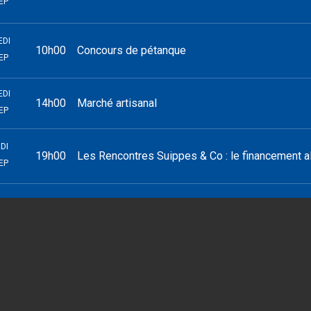
EP
EDI
10h00
Concours de pétanque
EP
EDI
14h00
Marché artisanal
EP
DI
19h00
Les Rencontres Suippes & Co : le financement al
EP