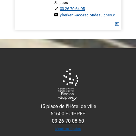
Suippes
03 26 70 64 05
y.kerkeni@cc-regiondesuippes.com
15 place de l'Hôtel de ville
51600 SUIPPES
03 26 70 08 60
Mentions légales