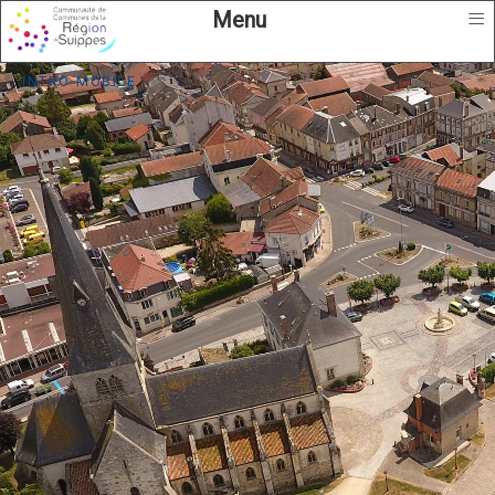
≡
Menu
intro mobile