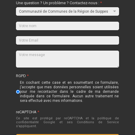
Une question ? Un problème ? Contactez-nous :
*
RGPD
*
En cochant cette case et en soumettant ce formulaire,
j'accepte que mes données personnelles soient utilisées
pour me recontacter dans le cadre de ma demande
indiquée dans ce formulaire. Aucun autre traitement ne
sera effectué avec mes informations.
reCAPTCHA
*
Ce site est protégé par reCAPTCHA et la politique de
confidentialité
Google
et
ses Conditions de Service
s'appliquent.